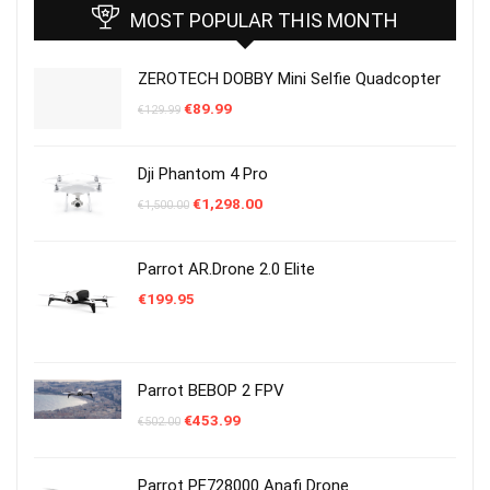
MOST POPULAR THIS MONTH
ZEROTECH DOBBY Mini Selfie Quadcopter
Le
Le
€
89.99
€
129.99
prix
prix
initial
actuel
était :
est :
Dji Phantom 4 Pro
€129.99.
€89.99.
Le
Le
€
1,298.00
€
1,500.00
prix
prix
initial
actuel
était :
est :
Parrot AR.Drone 2.0 Elite
€1,500.00.
€1,298.00.
€
199.95
Parrot BEBOP 2 FPV
Le
Le
€
453.99
€
502.00
prix
prix
initial
actuel
était :
est :
Parrot PF728000 Anafi Drone
€502.00.
€453.99.