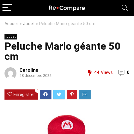
Accueil
»
Jouet
»
Peluche Mario géante 50 cm
Jouet
Peluche Mario géante 50
cm
Caroline
44
Views
0
28 décembre 2022
0
Enregistrer