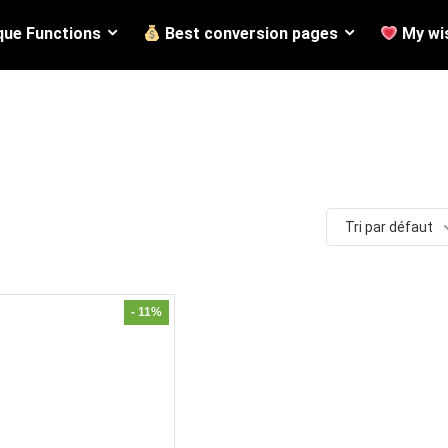
que Functions
Best conversion pages
My wis
Tri par défaut
- 11%