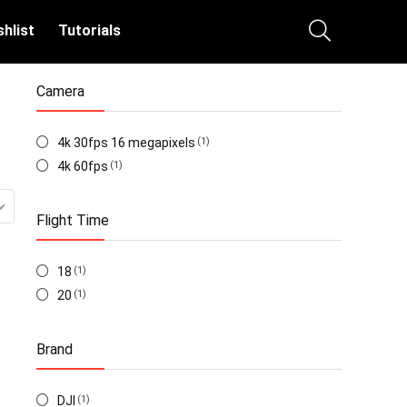
hlist
Tutorials
Camera
4k 30fps 16 megapixels
(1)
4k 60fps
(1)
Flight Time
18
(1)
20
(1)
Brand
DJI
(1)