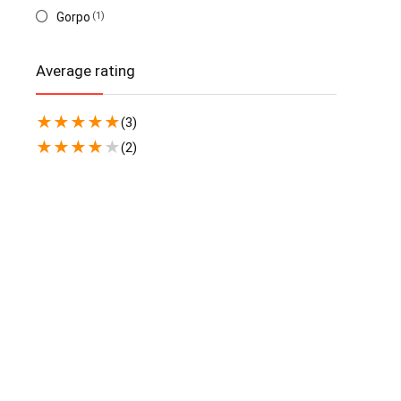
Gorpo
(1)
Average rating
★
★
★
★
★
(3)
★
★
★
★
★
(2)