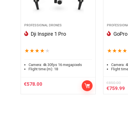
PROFESSIONAL DRONES
PROFESSION
Dji Inspire 1 Pro
GoPro
★
★
★
★
★
★
★
★
★
Camera:
4k 30fps 16 megapixels
Camera:
4
Flight time (m):
18
Flight time
€
850.00
€
578.00
Le
L
€
759.99
prix
p
initial
a
était :
e
€850.00.
€