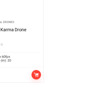
AL DRONES
 Karma Drone
★
k 60fps
 (m):
20
e
rix
ctuel
st :
759.99.